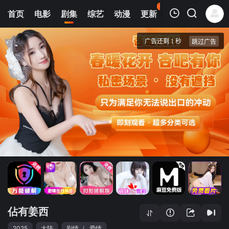
61
首页
电影
剧集
综艺
动漫
更新
热榜
APP
我的观影记录
佔有姜西
1
清空
佔有姜西
2025
大陆
剧情
/
爱情