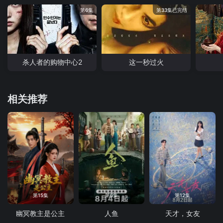
第6集
第33集已完结
杀人者的购物中心2
这一秒过火
相关推荐
第15集
第6集
第12集
幽冥教主是公主
人鱼
天才，女友