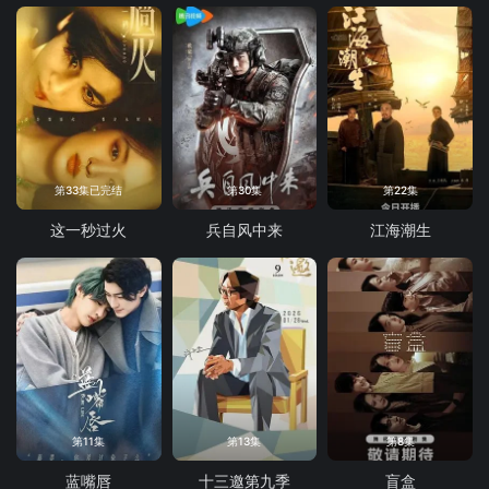
第33集已完结
第30集
第22集
这一秒过火
兵自风中来
江海潮生
第11集
第13集
第8集
蓝嘴唇
十三邀第九季
盲盒