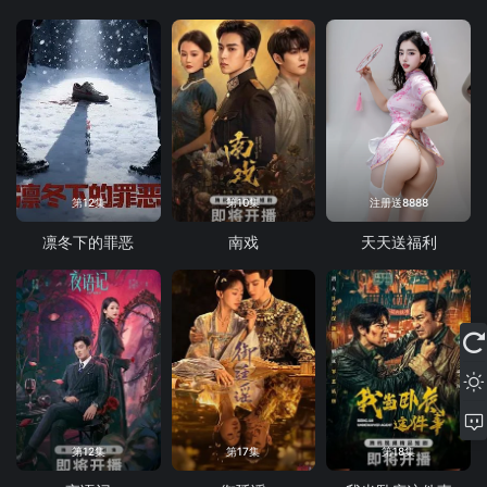
第12集
第10集
注册送8888
凛冬下的罪恶
南戏
天天送福利
第12集
第17集
第18集