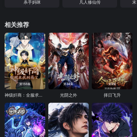
杀手妈咪
凡人修仙传
末
相关推荐
第155集
第34集
第6集
神级奸商：全服求我别薅了 动态漫画
光阴之外
择日飞升