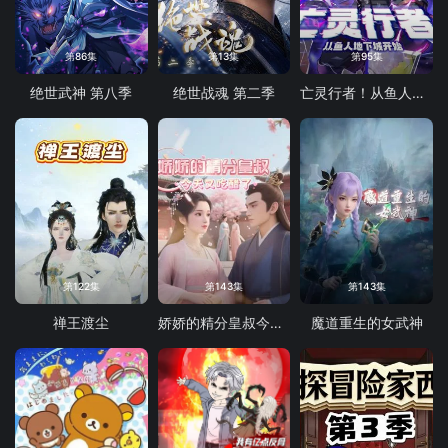
第86集
第13集
第95集
绝世武神 第八季
绝世战魂 第二季
亡灵行者！从鱼人地下城开始 动态漫画
第122集
第143集
第143集
禅王渡尘
娇娇的精分皇叔今天又吃醋了
魔道重生的女武神