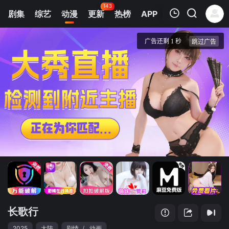
143
剧集
综艺
动漫
更新
热榜
APP
我的观影记录
长歌行
1
清空
长歌行
2025
大陆
剧情
/
动画