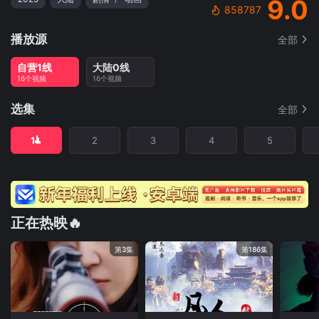
9.0
858787
播放源
全部
自营1线
大陆0线
16个视频
16个视频
选集
全部
1
2
3
4
5
正在热映🔥
第3集
第186集