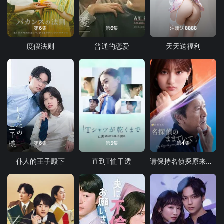
第6集
第6集
注册送8888
度假法则
普通的恋爱
天天送福利
第6集
第5集
第4集
仆人的王子殿下
直到T恤干透
请保持名侦探原来的样子