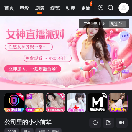
44
首页
电影
剧集
综艺
动漫
更新
热榜
APP
我的观影记录
公司里的小小前辈
第01集
清空
公司里的小小前辈
2025
日本
剧情
/
喜剧