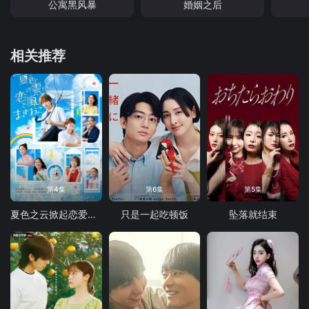
公寓黑风暴
婚姻之后
相关推荐
第4集
第6集
第5集
夏色之云掀起恋爱与风暴
只是一起吃顿饭
坠落就结束