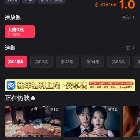
1.0
819466
播放源
全部
大陆0线
11个视频
选集
全部
第01集
第02集
第03集
第04集
第05集
正在热映🔥
第9集
第11集