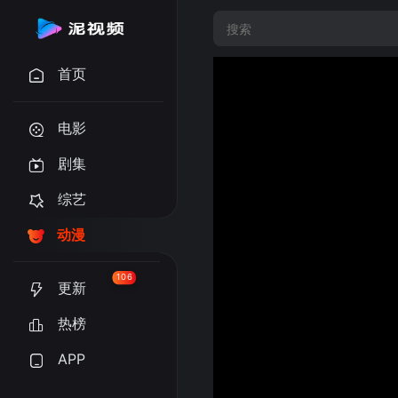
首页
电影
剧集
综艺
动漫
106
更新
热榜
APP