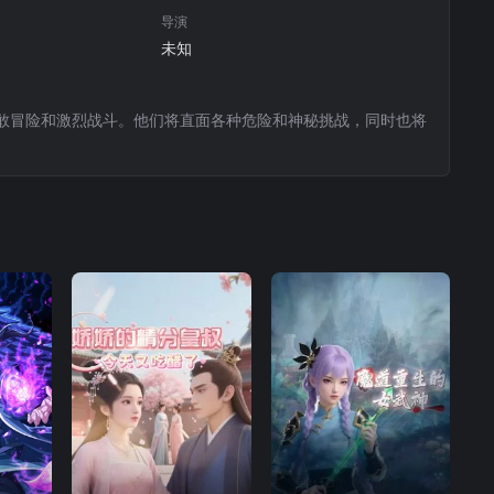
8集
第79集
第80集
第81集
导演
未知
7集
第88集
第89集
第90集
敢冒险和激烈战斗。他们将直面各种危险和神秘挑战，同时也将
6集
第97集
第98集
第99集