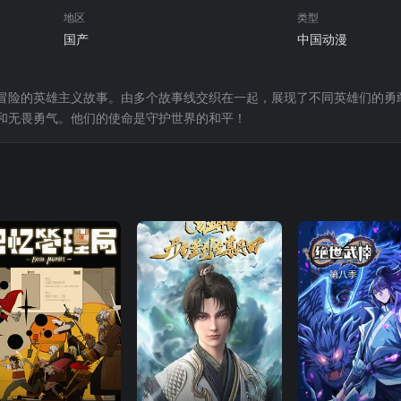
第75集
第76集
第77集
第7
地区
类型
国产
中国动漫
第84集
第85集
第86集
第8
冒险的英雄主义故事。由多个故事线交织在一起，展现了不同英雄们的勇
第93集
第94集
第95集
第9
和无畏勇气。他们的使命是守护世界的和平！