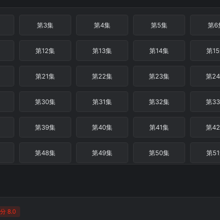
第3集
第4集
第5集
第6
第12集
第13集
第14集
第1
第21集
第22集
第23集
第2
第30集
第31集
第32集
第3
第39集
第40集
第41集
第4
第48集
第49集
第50集
第5
第57集
第58集
第59集
第6
第66集
第67集
第68集
第6
分 8.0