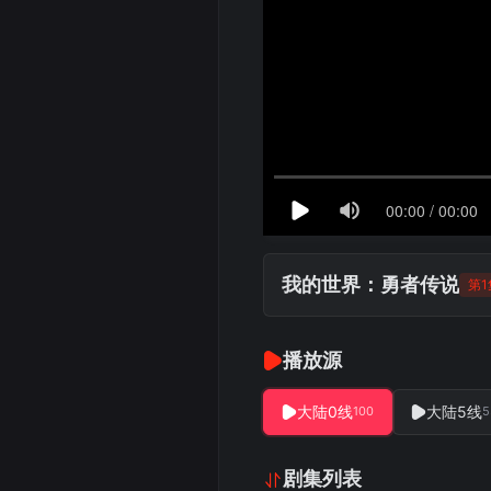
我的世界：勇者传说
第1
播放源
大陆0线
大陆5线
100
5
剧集列表