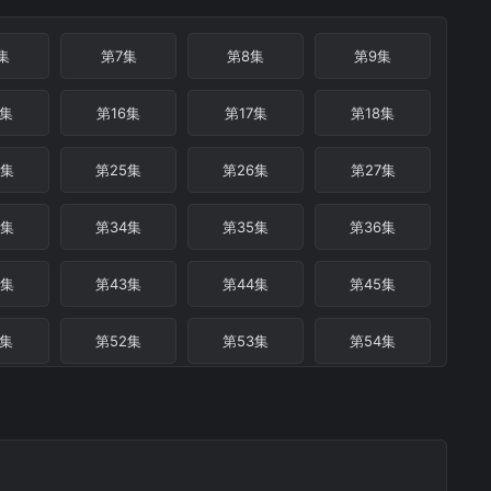
集
第7集
第8集
第9集
5集
第16集
第17集
第18集
4集
第25集
第26集
第27集
3集
第34集
第35集
第36集
2集
第43集
第44集
第45集
1集
第52集
第53集
第54集
0集
第61集
第62集
第63集
9集
第70集
第71集
第72集