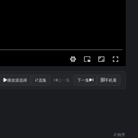
播放源选择
选集
上一集
下一集
手机看
倒序