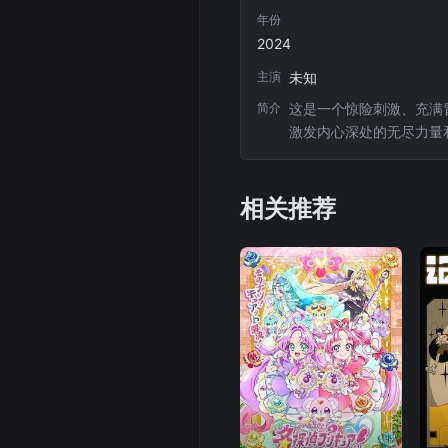
第73集
第74集
年份
2024
第82集
第83集
主演
未知
简介
这是一个惊险刺激、充满
第91集
第92集
激发内心深处的无尽力量
第100集
相关推荐