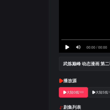
武炼巅峰 动态漫画 第二
播放源
大陆0线
大陆5线
100
1
剧集列表