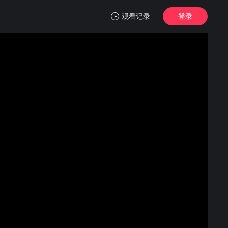
观看记录
登录
我的观影记录
武炼巅峰 动态漫画 第二季
第1集
清空