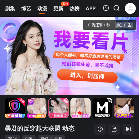
134
剧集
综艺
动漫
更新
热榜
APP
我的观影记录
暴君的反穿越大联盟 动态漫画
第1集
清空
暴君的反穿越大联盟 动态
2024
中国
奇幻
/
穿越