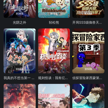
第34集
第19集
第49集
光阴之外
轻松熊
开局SSS级御兽天赋，我成绝世妖孽动态漫画
第64集
第73集
第50集
我真的不想当第一 第二季
规则怪谈：我有亿点反骨
侦探冒险家西蒙第三季