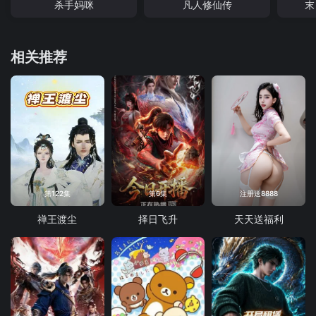
杀手妈咪
凡人修仙传
末
相关推荐
第122集
第6集
注册送8888
禅王渡尘
择日飞升
天天送福利