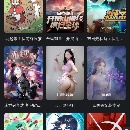
第43集
第287集
第161集
动起来！从前有只猫
全民御兽：开局山海经，我横扫全球
末日走私商：我用辣条换金砖动态漫画
第121集
注册送8888
第125集
末世钞能力者 动态漫画
天天送福利
毒医帝妃指南录