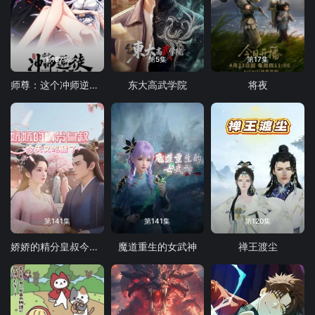
第81集
第82集
第83集
第84集
第85集
第86集
第87集
第88集
第187集
第5集
第17集
第89集
师尊：这个冲师逆徒才不是圣子 动态漫画
东大高武学院
将夜
第141集
第141集
第120集
娇娇的精分皇叔今天又吃醋了
魔道重生的女武神
禅王渡尘