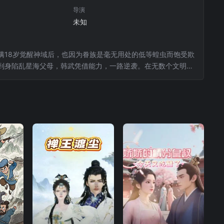
8集
第79集
第80集
第81集
导演
未知
7集
第88集
第89集
第90集
满18岁觉醒神域后，也因为眷族是毫无用处的低等蝗虫而饱受欺
6集
第97集
第98集
第99集
到身陷乱星海父母，韩武凭借能力，一路逆袭。在无数个文明的
王，并于乱星海找到了父母。
5集
第106集
第107集
第108集
4集