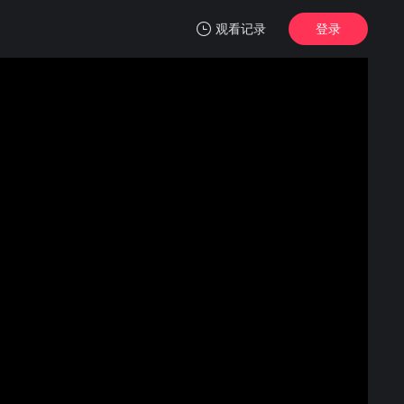
观看记录
登录
我的观影记录
全民神祗：我献祭亿万生灵成神 动态漫画
第1集
清空