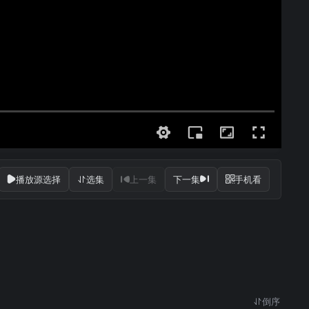
播放源选择
选集
上一集
下一集
手机看
倒序