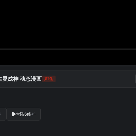
灵成神 动态漫画
第1集
大陆6线
0
40