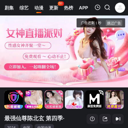
50
剧集
综艺
动漫
更新
热榜
APP
我的观影记录
最强仙尊陈北玄 第四季·动态漫
第01集
清空
最强仙尊陈北玄 第四季·
2024
中国
中国动漫