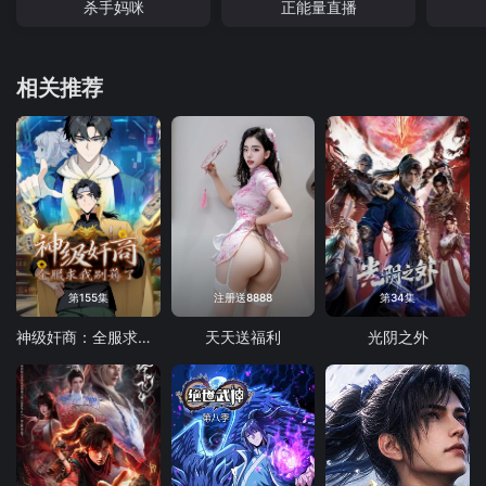
杀手妈咪
正能量直播
相关推荐
第155集
注册送8888
第34集
神级奸商：全服求我别薅了 动态漫画
天天送福利
光阴之外