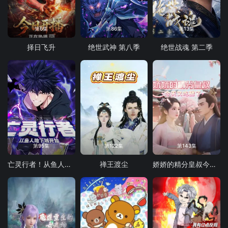
第6集
第86集
第13集
择日飞升
绝世武神 第八季
绝世战魂 第二季
第95集
第122集
第143集
亡灵行者！从鱼人地下城开始 动态漫画
禅王渡尘
娇娇的精分皇叔今天又吃醋了