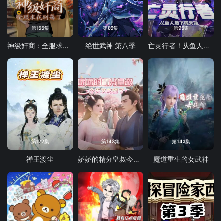
第155集
第86集
第95集
神级奸商：全服求我别薅了 动态漫画
绝世武神 第八季
亡灵行者！从鱼人地下城开始 动态漫画
第122集
第143集
第143集
禅王渡尘
娇娇的精分皇叔今天又吃醋了
魔道重生的女武神