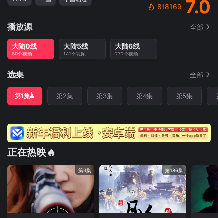
7.0
818169
播放源
全部
大陆0线
大陆5线
大陆6线
60个视频
141个视频
272个视频
选集
全部
第1集
第2集
第3集
第4集
第5集
正在热映🔥
第3集
第186集