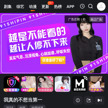
137
剧集
综艺
动漫
更新
热榜
APP
我的观影记录
我真的不想当第一
第1集
清空
我真的不想当第一
2024
中国
中国动漫