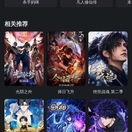
杀手妈咪
凡人修仙传
末
相关推荐
第34集
第6集
第13集
光阴之外
择日飞升
绝世战魂 第二季