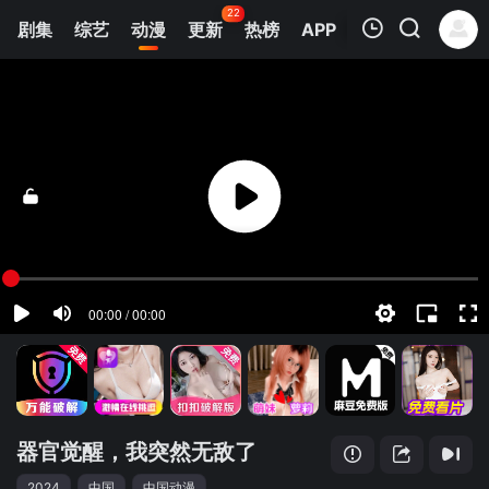
22
剧集
综艺
动漫
更新
热榜
APP
我的观影记录
器官觉醒，我突然无敌了 动态漫画
第1集
清空
器官觉醒，我突然无敌了
2024
中国
中国动漫