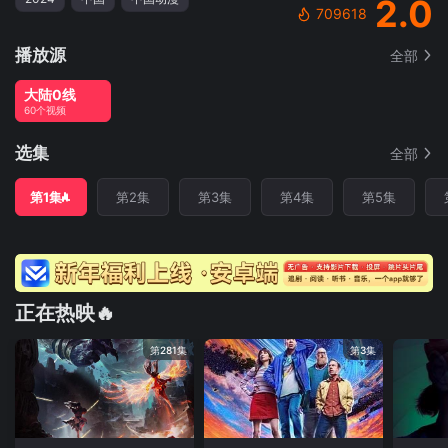
2.0
709618
播放源
全部
大陆0线
60个视频
选集
全部
第1集
第2集
第3集
第4集
第5集
正在热映🔥
第281集
第3集