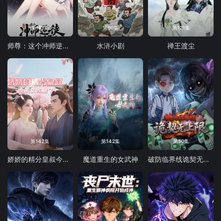
第187集
第60集
第121集
师尊：这个冲师逆徒才不是圣子 动态漫画
水浒小剧
禅王渡尘
第142集
第142集
第50集
娇娇的精分皇叔今天又吃醋了
魔道重生的女武神
破防临界线诡契无上限