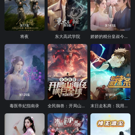
第81集
第82集
第83集
第84集
第85集
第86集
第87集
第88集
第17集
第5集
第141集
第89集
第90集
第91集
第92集
将夜
东大高武学院
娇娇的精分皇叔今天又吃醋了
第93集
第94集
第95集
第96集
第97集
第98集
第99集
第100集
第101集
第102集
第103集
第104集
第105集
第106集
第107集
第108集
第109集
第110集
第111集
第112集
第125集
第287集
第161集
毒医帝妃指南录
全民御兽：开局山海经，我横扫全球
末日走私商：我用辣条换金砖动态漫画
第113集
第114集
第115集
第116集
第117集
第118集
第119集
第120集
第121集
第122集
第123集
第124集