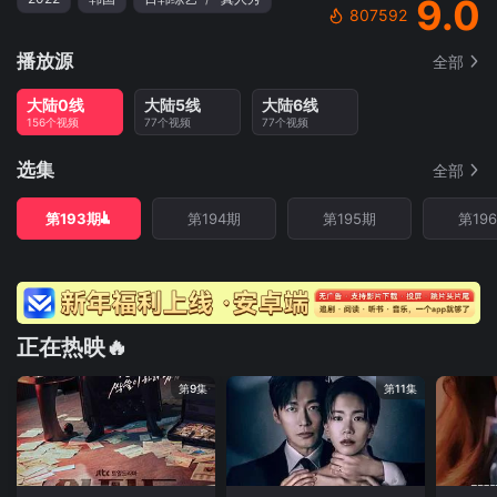
9.0
807592
播放源
全部
大陆0线
大陆5线
大陆6线
156个视频
77个视频
77个视频
选集
全部
第193期
第194期
第195期
第19
正在热映🔥
第9集
第11集