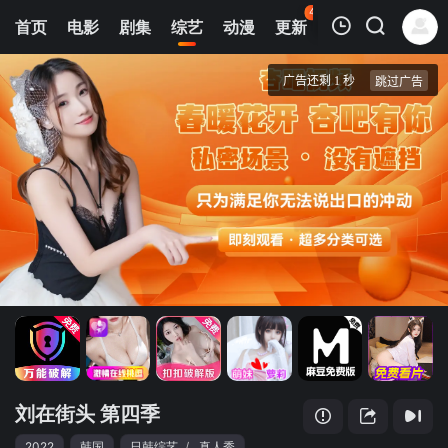
44
首页
电影
剧集
综艺
动漫
更新
热榜
APP
我的观影记录
刘在街头 第四季
第193期
清空
刘在街头 第四季
2022
韩国
日韩综艺
/
真人秀