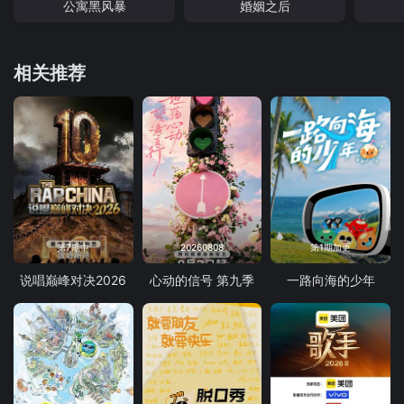
公寓黑风暴
婚姻之后
相关推荐
第7期中
20260808
第1期加更
说唱巅峰对决2026
心动的信号 第九季
一路向海的少年