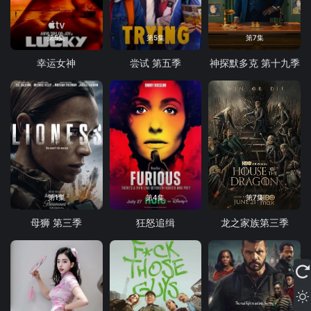
第5集
第5集
第7集
幸运女神
尝试 第五季
神探默多克 第十九季
第1集
第4集
第7集
母狮 第三季
狂怒追缉
龙之家族第三季