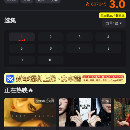
3.0
897645
无法播放,卡顿换线
选集
自营1线
1
2
3
4
5
6
7
8
9
10
正在热映🔥
第33集已完结
第6集