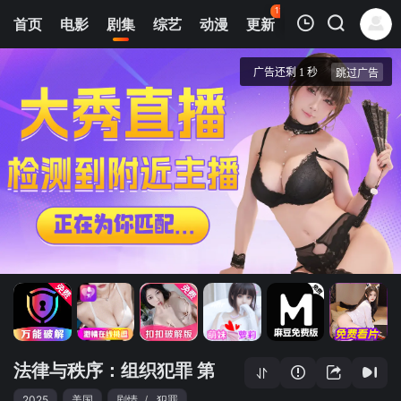
116
首页
电影
剧集
综艺
动漫
更新
热榜
APP
我的观影记录
法律与秩序：组织犯罪 第五季
1
清空
法律与秩序：组织犯罪 第
2025
美国
剧情
/
犯罪