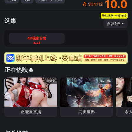
10.0
904112
无法播放,卡顿换线
选集
自营1线
4K独家首发
正在热映🔥
直播中
第281集
正能量直播
完美世界
杀