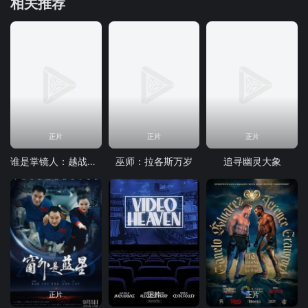
相关推荐
正片
正片
正片
谁是掌镜人：越战经典照片之谜
巫师：拉各斯万岁
追寻幽灵大象
正片
正片
正片