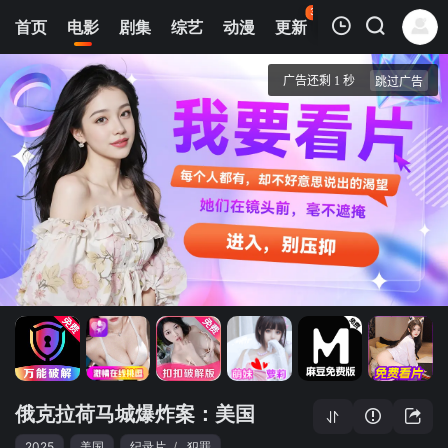
37
首页
电影
剧集
综艺
动漫
更新
热榜
APP
我的观影记录
俄克拉荷马城爆炸案：美国恐袭
4K独家首发
清空
俄克拉荷马城爆炸案：美国
2025
美国
纪录片
/
犯罪