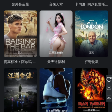
窗外是蓝星
音像天堂
卡内洛· 阿尔瓦雷斯 vs 特伦斯·克劳福德
正片
注册送8888
正片
提高标准：阿尔玛·理查兹的故事
天天送福利
狂野伦敦
正片
第5集
抢先版