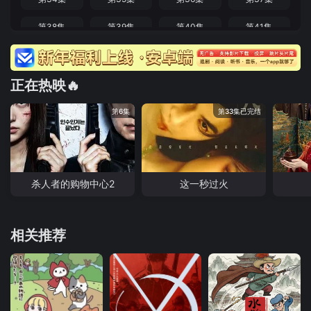
第38集
第39集
第40集
第41集
第42集
第43集
第44集
第45集
第46集
第47集
第48集
第49集
正在热映🔥
第50集
第51集
第52集
第53集
第6集
第33集已完结
第54集
第55集
第56集
第57集
第58集
第59集
第60集
第61集
杀人者的购物中心2
这一秒过火
第62集
第63集
第64集
第65集
第66集
第67集
第68集
第69集
相关推荐
第70集