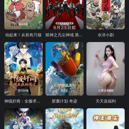
第43集
第09集
第59集
动起来！从前有只猫
斩神之凡尘神域 第二季
水浒小剧
第154集
第6集
注册送8888
神级奸商：全服求我别薅了 动态漫画
胶囊计划 奇迹
天天送福利