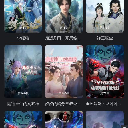
第4集
第18集
第119集
李熊猫
启运丹田：开局签到至尊丹田
禅王渡尘
第140集
第140集
第74集
魔道重生的女武神
娇娇的精分皇叔今天又吃醋了
全民深渊：从吨吨吨开始无敌