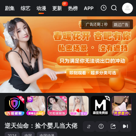
61
剧集
综艺
动漫
更新
热榜
APP
我的观影记录
逆天仙命：捡个婴儿当大佬
第1集
清空
逆天仙命：捡个婴儿当大佬
2024
中国
中国动漫