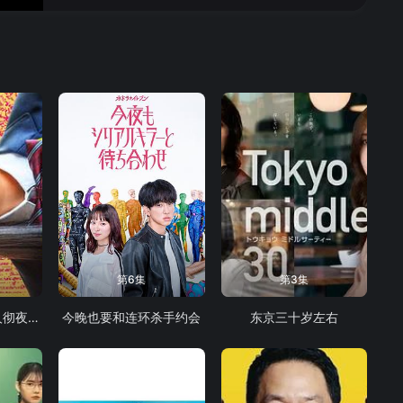
第6集
第3集
怪奇-伊藤润二令人彻夜难眠的奇异故事
今晚也要和连环杀手约会
东京三十岁左右