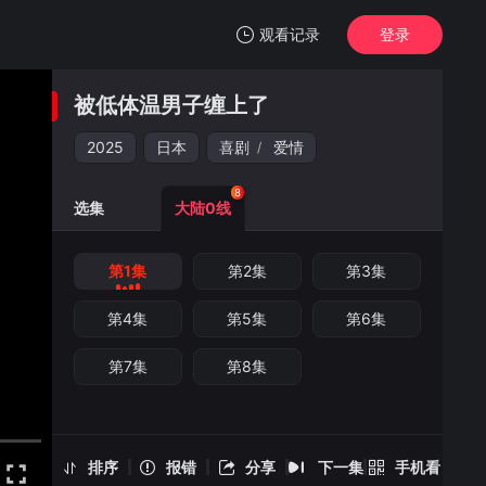
观看记录
登录
我的观影记录
被低体温男子缠上了
被低体温男子缠上了
第1集
2025
日本
喜剧
爱情
/
清空
8
选集
大陆0线
第1集
第2集
第3集
被低体温男子缠上了 -第1集
手机扫一扫继续看
第4集
第5集
第6集
第7集
第8集
排序
报错
分享
下一集
手机看