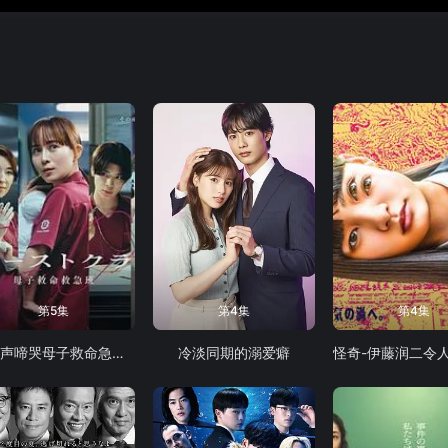
第5集
第4集
第4集
第一声啼哭母子救命急救班
冷淡同期的溺爱癖