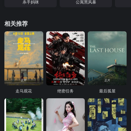
杀手妈咪
公寓黑风暴
相关推荐
正片
正片
正片
走马观花
绝密任务
最后孤屋