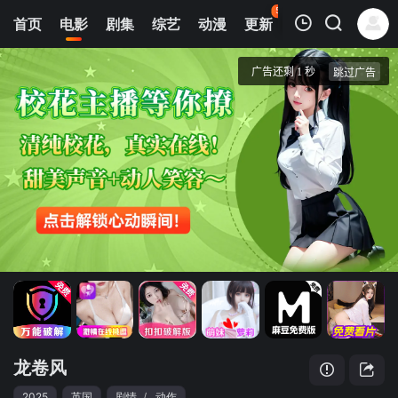
50
首页
电影
剧集
综艺
动漫
更新
热榜
APP
我的观影记录
龙卷风
蓝光1080P
清空
龙卷风
2025
英国
剧情
/
动作