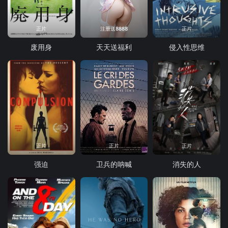
正片
注册送8888
正片
废用身
天天送福利
侵入性思维
正片
正片
正片
强迫
卫兵的呐喊
消失的人