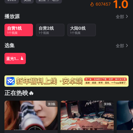
1.0
607457
播放源
全部
自营1线
自营2线
大陆0线
1个视频
1个视频
1个视频
选集
全部
蓝光1080P
正在热映🔥
第3集
第9集