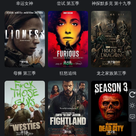
幸运女神
尝试 第五季
神探默多克 第十九季
第1集
第4集
第7集
母狮 第三季
狂怒追缉
龙之家族第三季
第5集
第1集
第2集