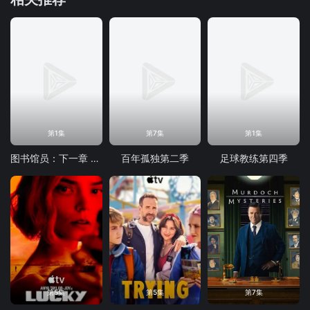
第1集
第7集
第1集
图书馆员：下一章 第二季
百年孤独第二季
足球教练第四季
第5集
第5集
第7集