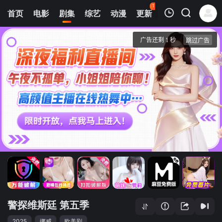
116
首页
电影
剧集
综艺
动漫
更新
热榜
APP
我的观影记录
警探维斯廷 第五季
第1集
清空
警探维斯廷 第五季
2025
挪威
欧美剧