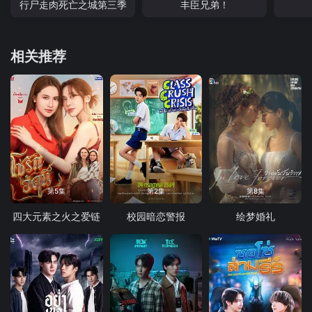
行尸走肉死亡之城第三季
丰臣兄弟！
相关推荐
第5集
第2集
第8集
四大元素之火之爱链
校园暗恋警报
绘梦婚礼