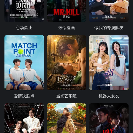
第7集
第5集
第4集
心动禁止
致命漫画
做我的专属队友
第1集
第7集
第6集
爱情决胜点
当光芒消逝
机器人女友