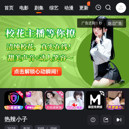
115
首页
电影
剧集
综艺
动漫
更新
热榜
APP
我的观影记录
热辣小子
第1集
清空
热辣小子
2025
泰国
剧情
/
同性