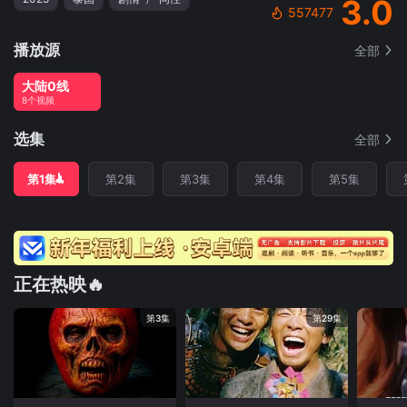
3.0
557477
播放源
全部
大陆0线
8个视频
选集
全部
第1集
第2集
第3集
第4集
第5集
正在热映🔥
第3集
第29集