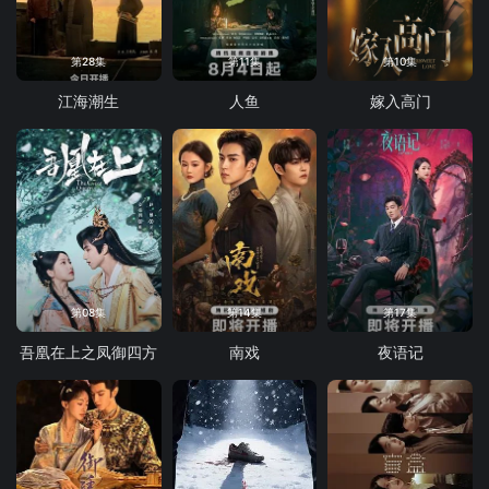
第28集
第11集
第10集
江海潮生
人鱼
嫁入高门
第08集
第14集
第17集
吾凰在上之凤御四方
南戏
夜语记