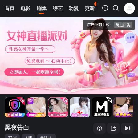
77
首页
电影
剧集
综艺
动漫
更新
热榜
APP
我的观影记录
黑夜告白
1
清空
黑夜告白
2026
大陆
悬疑
/