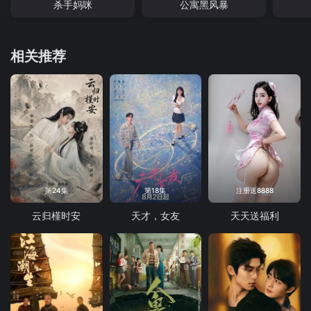
杀手妈咪
公寓黑风暴
相关推荐
第24集
第18集
注册送8888
云归槿时安
天才，女友
天天送福利