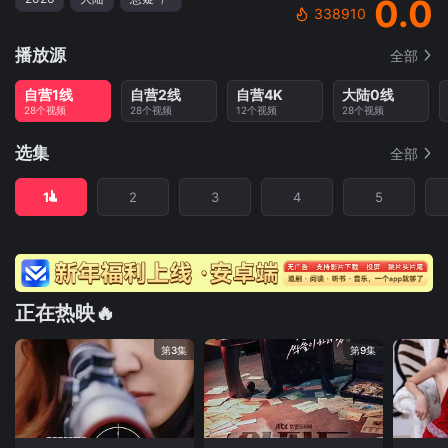
0.0
338910
播放源
全部
自营1线
自营2线
自营4K
大陆0线
28个视频
28个视频
12个视频
28个视频
选集
全部
1
2
3
4
5
正在热映🔥
第3集
第9集