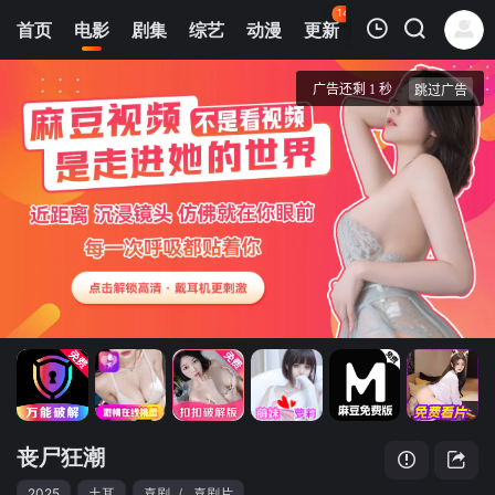
142
首页
电影
剧集
综艺
动漫
更新
热榜
APP
我的观影记录
丧尸狂潮
正片
清空
丧尸狂潮
2025
土耳
喜剧
/
喜剧片