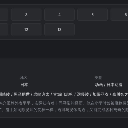
3
4
5
6
12
13
地区
类型
日本
动画 / 日本动漫
洲崎绫 / 黑泽朋世 / 岩崎谅太 / 古城门志帆 / 远藤绫 / 加隈亚衣 / 森川智
鸣介虽然外表平平，实际却有着非同寻常的经历。他在小学时曾被魔物侵
手”。鬼手如同除灵师的凭神一样，既可与灵体沟通，又能完成各种离奇的
作之后和学生们建立起深厚的感情。在这一过程中，他也结识许多来自不
下无限惊险和刺激……