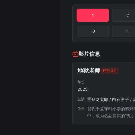
1
2
10
11
影片信息
地狱老师
评分 3.0
年份
2025
主演
置鲇龙太郎 / 白石凉子 / 
简介
就职于童守町小学的鵺野
中，成为名副其实的“鬼
任的鸣介在一次次除灵工
鸣介和学生们的生活中留