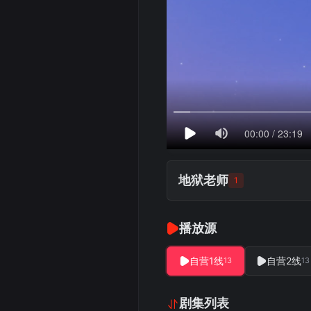
地狱老师
1
播放源
自营1线
自营2线
13
13
剧集列表