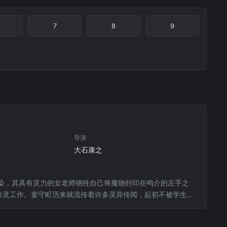
7
8
9
导演
大石康之
之
染，其具有灵力的女老师牺牲自己将魔物封印在鸣介的左手之
除灵工作。童守町历来就流传着许多灵异传闻，起初不被学生信
同世界的伙伴：温柔可爱的雪女、冷酷无情的妖狐玉藻等，都给