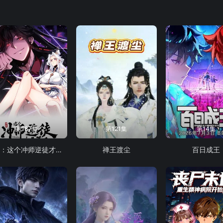
第187集
第121集
第14集
师尊：这个冲师逆徒才不是圣子 动态漫画
禅王渡尘
百日成王