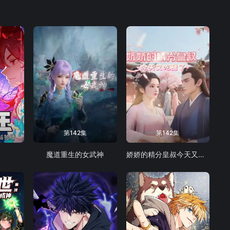
第142集
第142集
魔道重生的女武神
娇娇的精分皇叔今天又吃醋了