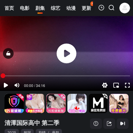
44
首页
电影
剧集
综艺
动漫
更新
热榜
APP
我的观影记录
清潭国际高中 第二季
1
清空
清潭国际高中 第二季
2025
韩国
剧情
/
悬疑