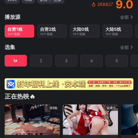
9.0
268827
播放源
全部
自营1线
自营2线
大陆0线
大陆5线
10个视频
10个视频
10个视频
10个视频
选集
全部
1
2
3
4
5
正在热映🔥
第9集
直播中