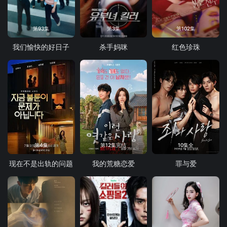
第93集
第3集
第102集
我们愉快的好日子
杀手妈咪
红色珍珠
第4集
第12集完结
10集全
现在不是出轨的问题
我的荒糖恋爱
罪与爱