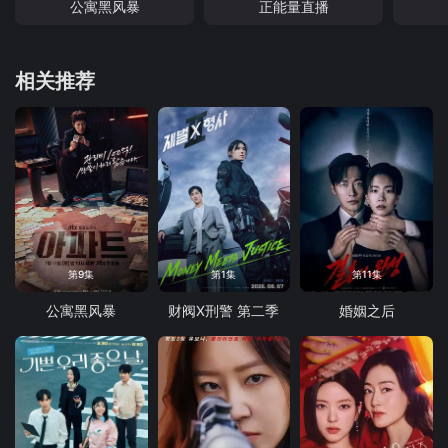
公寓黑风暴
正能量直播
相关推荐
第9集
第1集
第11集
公寓黑风暴
财阀X刑警 第二季
婚姻之后