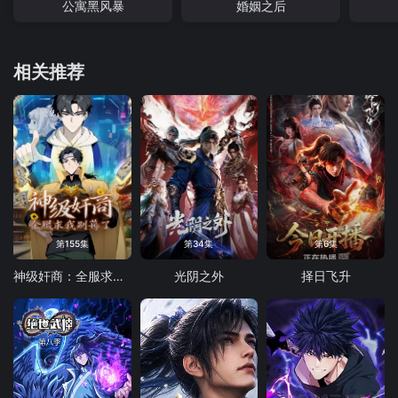
公寓黑风暴
婚姻之后
相关推荐
第155集
第34集
第6集
神级奸商：全服求我别薅了 动态漫画
光阴之外
择日飞升