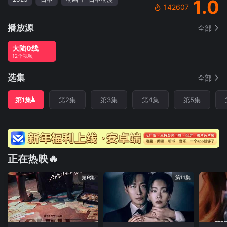
1.0
142607
播放源
全部
大陆0线
12个视频
选集
全部
第1集
第2集
第3集
第4集
第5集
正在热映🔥
第9集
第11集