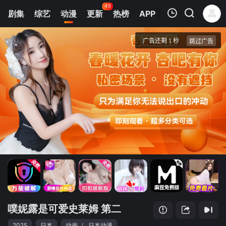
45
剧集
综艺
动漫
更新
热榜
APP
我的观影记录
噗妮露是可爱史莱姆 第二季
第1集
清空
噗妮露是可爱史莱姆 第二
2025
日本
动画
/
日本动漫