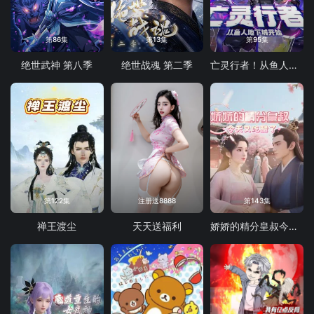
第86集
第13集
第95集
绝世武神 第八季
绝世战魂 第二季
亡灵行者！从鱼人地下城开始 动态漫画
第122集
注册送8888
第143集
禅王渡尘
天天送福利
娇娇的精分皇叔今天又吃醋了