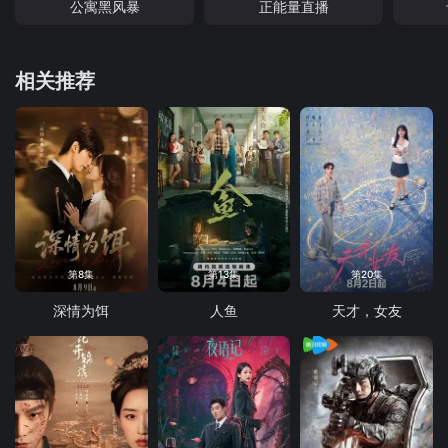
公寓黑风暴
正能量直播
相关推荐
第8集
第13集
第20集
深情为饵
人鱼
天才，女友