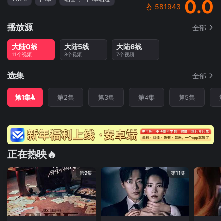
0.0
581943
播放源
全部
大陆0线
大陆5线
大陆6线
11个视频
8个视频
7个视频
选集
全部
第1集
第2集
第3集
第4集
第5集
正在热映🔥
第9集
第11集