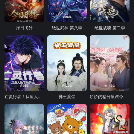
第6集
第86集
第13集
择日飞升
绝世武神 第八季
绝世战魂 第二季
第95集
第122集
第143集
亡灵行者！从鱼人地下城开始 动态漫画
禅王渡尘
娇娇的精分皇叔今天又吃醋了