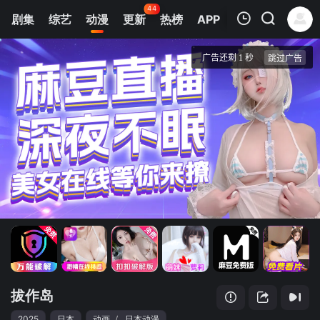
44
剧集
综艺
动漫
更新
热榜
APP
我的观影记录
拔作岛
第1集
清空
拔作岛
2025
日本
动画
/
日本动漫