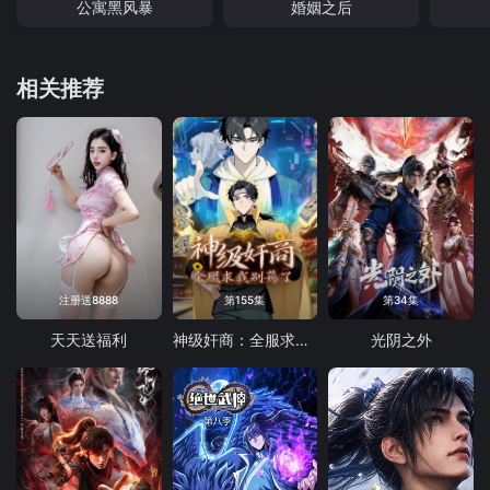
公寓黑风暴
婚姻之后
相关推荐
注册送8888
第155集
第34集
天天送福利
神级奸商：全服求我别薅了 动态漫画
光阴之外