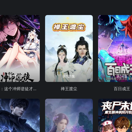
第187集
第121集
第14集
师尊：这个冲师逆徒才不是圣子 动态漫画
禅王渡尘
百日成王