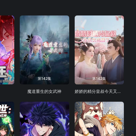
第142集
第142集
魔道重生的女武神
娇娇的精分皇叔今天又吃醋了