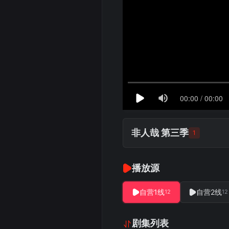
非人哉 第三季
1
播放源
自营1线
自营2线
12
12
剧集列表