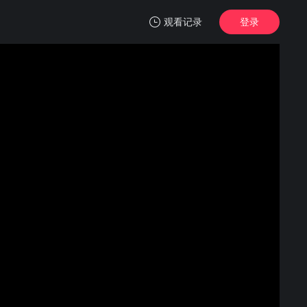
观看记录
登录
我的观影记录
非人哉 第三季
1
清空