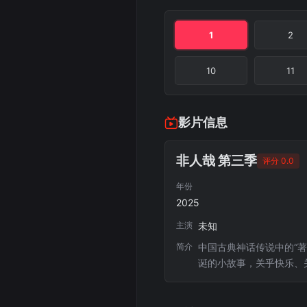
1
2
10
11
影片信息
非人哉 第三季
评分 0.0
年份
2025
主演
未知
简介
中国古典神话传说中的“
诞的小故事，关乎快乐、