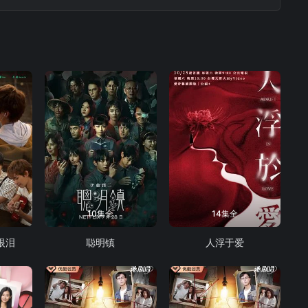
久，最終司徒久能否守住大龍鳳？
10集全
14集全
眼泪
聪明镇
人浮于爱