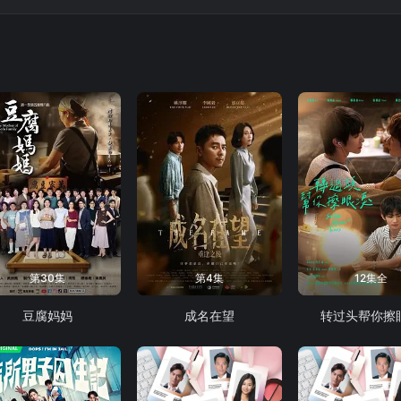
承諾德旺不會踏足灣仔；這位麻雀梟雄多年後捲土重來，要使計對付司徒
第30集
第4集
12集全
豆腐妈妈
成名在望
转过头帮你擦