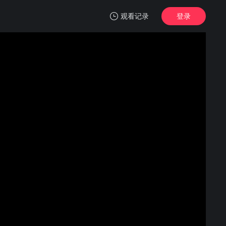
观看记录
登录
我的观影记录
麻雀乐团
第1集
清空