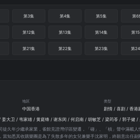
第3集
第4集
第5集
第6
第12集
第13集
第14集
第1
第21集
第22集
第23集
第2
地区
类型
中国香港
剧情 / 喜剧 / 香港
 姜大卫 / 韦家雄 / 黄庭锋 / 谢东闵 / 何启南 / 胡敏芝 / 梁荺苓 / 郭子健 /
司徒久年少繼承家業，雀館見證灣仔區變遷，「碰」、「槓」聲中滿載人
，當知悉其收購樂團是為了失散多年的女兒兼樂手沈家明，終願意出任副