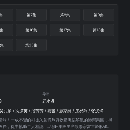
集
第7集
第8集
第9集
5集
第16集
第17集
第18集
4集
第25集
导演
剧
罗永贤
 吴兆麟 / 冼灏英 / 潘芳芳 / 嘉骏 / 廖家爵 / 庄易羚 / 张汉斌
情味！一成不變的司徒久竟肯斥資收購瀕臨解散的港灣樂團，得
團長，從中協助二人相認……德旺集團主席歐陽宗當年於麻雀大