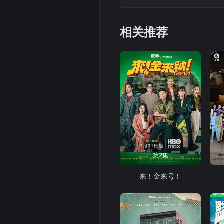
戰中敗給司徒久的父親，
相关推荐
第2集
来！金来号！