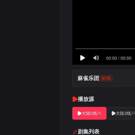
麻雀乐团
第1集
播放源
大陆0线
大陆3线
25
2
剧集列表