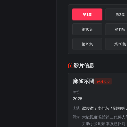
第1集
第2集
第10集
第11集
第19集
第20集
影片信息
麻雀乐团
评分 0.0
年份
2025
主演
谭俊彦 / 李佳芯 / 郭柏妍 /
简介
大龍鳳麻雀館第二代傳人
力助手張鐵原本強烈反對