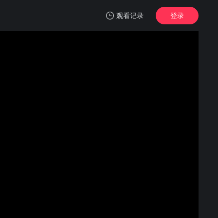
观看记录
登录
我的观影记录
黑色钻石
第1集
清空