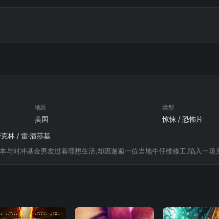
地区
类型
美国
惊悚 / 恐怖片
克林 / 雷·潘莎基
原本与对冲基金男友过着理想生活,却因邂逅一位当地牛仔维修工,陷入一场