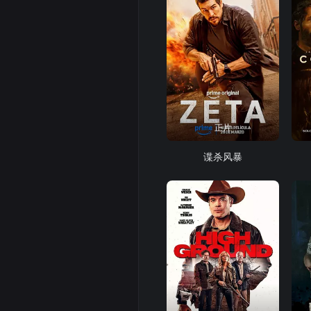
正片
谍杀风暴