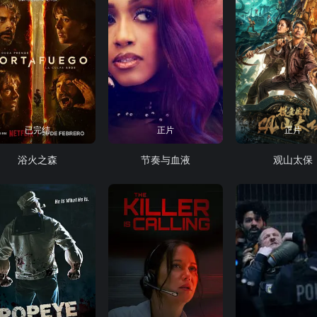
已完结
正片
正片
浴火之森
节奏与血液
观山太保