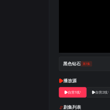
黑色钻石
第1集
播放源
自营1线
自营2线
1
1
剧集列表