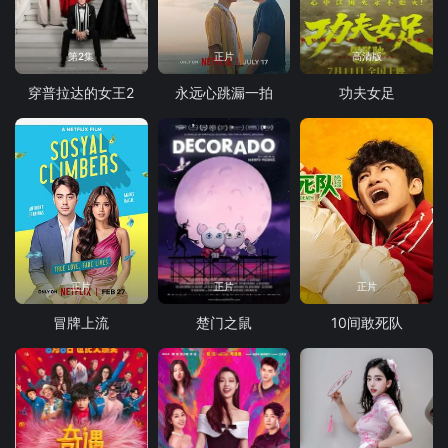
第2集
正片
高清版
穿普拉达的女王2
永远心跳漏一拍
功夫女足
正片
正片
正片
冒牌上流
楚门之鼠
10间敢死队