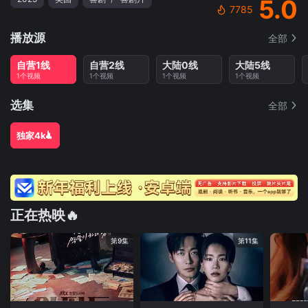
5.0
7785
播放源
全部
自营1线
自营2线
大陆0线
大陆5线
1个视频
1个视频
1个视频
1个视频
选集
全部
独家4k
正在热映🔥
第9集
第11集