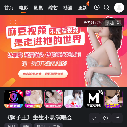
84
首页
电影
剧集
综艺
动漫
更新
热榜
APP
我的观影记录
《狮子王》生生不息演唱会
独家4k
清空
《狮子王》生生不息演唱会
2025
美国
纪录片
/
音乐