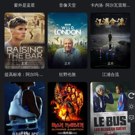
窗外是蓝星
音像天堂
卡内洛· 阿尔瓦雷斯 vs 特伦斯·克劳福德
正片
正片
正片
提高标准：阿尔玛·理查兹的故事
狂野伦敦
江浦合流
第5集
抢先版
正片