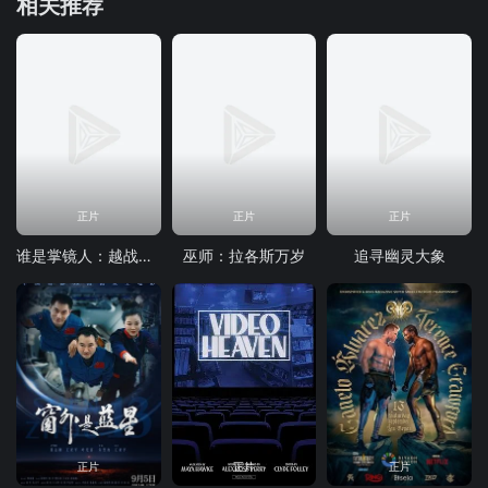
相关推荐
正片
正片
正片
谁是掌镜人：越战经典照片之谜
巫师：拉各斯万岁
追寻幽灵大象
正片
正片
正片