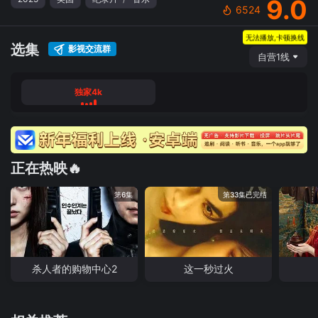
9.0
6524
无法播放,卡顿换线
选集
影视交流群
自营1线
独家4k
正在热映🔥
第6集
第33集已完结
杀人者的购物中心2
这一秒过火