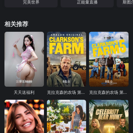
完美世界
正能量直播
斯图
相关推荐
注册送8888
8集全
8集全
天天送福利
克拉克森的农场 第四季
克拉克森的农场 第五季