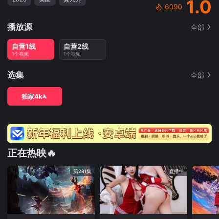
1.0
6090
播放源
全部
自营1线
自营2线
1个视频
1个视频
选集
全部
独家4k
正在热映🔥
第281集
直播中