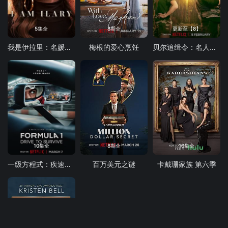
5集全
8期全
更新至【8】
我是伊拉里：名媛新生活
梅根的爱心烹饪
贝尔追缉令：名人丛林大逃亡
10集全
8期全
10集全
一级方程式：疾速争胜 第七季
百万美元之谜
卡戴珊家族 第六季