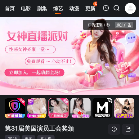
123
首页
电影
剧集
综艺
动漫
更新
热榜
APP
我的观影记录
第31届美国演员工会奖颁奖典礼
独家4k
清空
第31届美国演员工会奖颁
2025
美国
真人秀