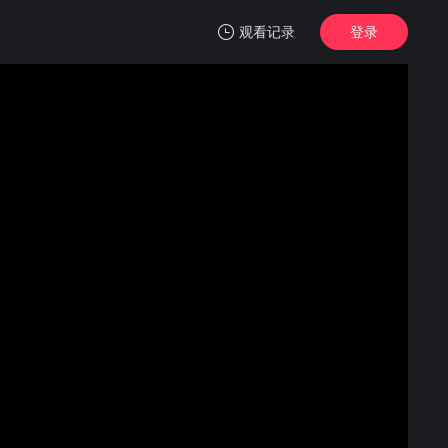
观看记录
登录
我的观影记录
在你父亲找到我们之前
正片
清空