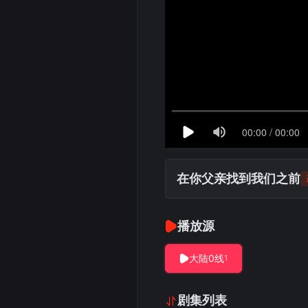
在你父亲找到我们之前
播放源
大陆0线
1
剧集列表