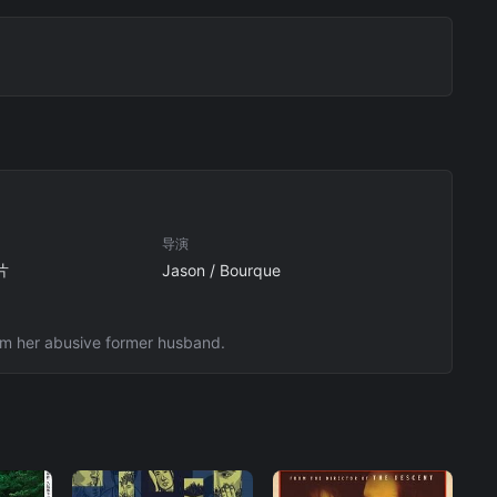
导演
片
Jason / Bourque
rom her abusive former husband.