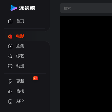
首页
电影
剧集
综艺
动漫
37
更新
热榜
APP