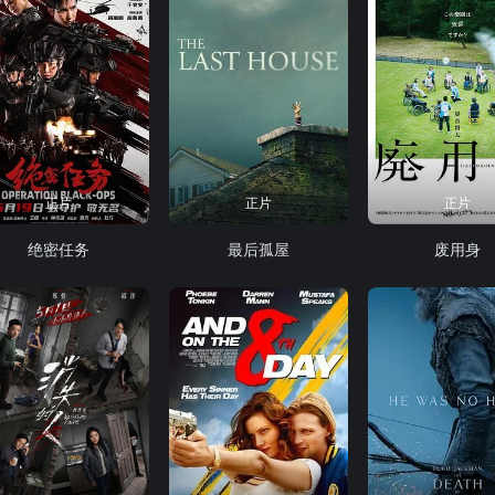
正片
正片
正片
绝密任务
最后孤屋
废用身