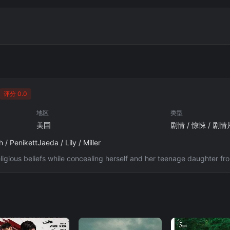
评分 0.0
地区
类型
美国
剧情 / 惊悚 / 剧情
 PenikettJaeda / Lily / Miller
eligious beliefs while concealing herself and her teenage daughter f