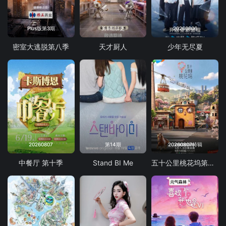
Plus版第3期
第9期加更
20260806
密室大逃脱第八季
天才厨人
少年无尽夏
20260807
第14期
20260807特辑
中餐厅 第十季
Stand BI Me
五十公里桃花坞第6季