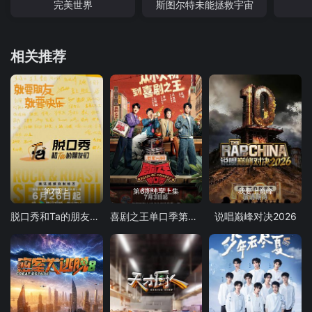
完美世界
斯图尔特未能拯救宇宙
相关推荐
第7期上
第6期纯享上集
我要上巅峰
脱口秀和Ta的朋友们 第三季
喜剧之王单口季第三季
说唱巅峰对决2026