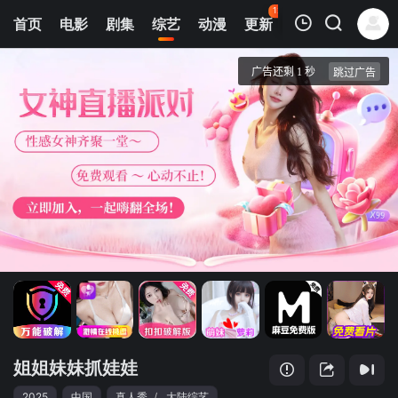
121
首页
电影
剧集
综艺
动漫
更新
热榜
APP
我的观影记录
姐姐妹妹抓娃娃
20251125(旅行Vlog篇)
清空
姐姐妹妹抓娃娃
2025
中国
真人秀
/
大陆综艺