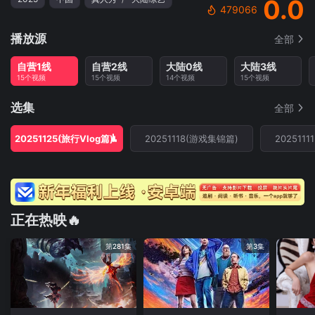
0.0
479066
播放源
全部
自营1线
自营2线
大陆0线
大陆3线
15个视频
15个视频
14个视频
15个视频
选集
全部
20251125(旅行Vlog篇)
20251118(游戏集锦篇)
2025111
正在热映🔥
第281集
第3集