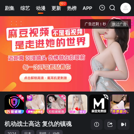
102
剧集
综艺
动漫
更新
热榜
APP
我的观影记录
机动战士高达 复仇的镇魂曲
第1集
清空
机动战士高达 复仇的镇魂
2024
日本
剧情
/
动作