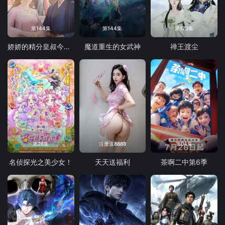
第144集
第144集
第123集
娇娇的精分皇叔今天又吃醋了
魔道重生的女武神
禅王渡尘
第26集
注册送8888
第04集
名侦探光之美少女！
天天送福利
茶啊二中第6季