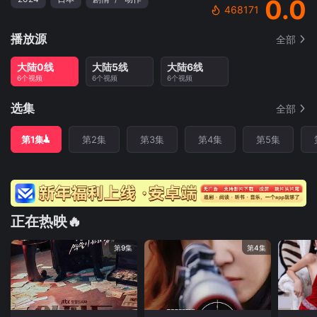
0.0
468171
播放源
全部
大陆0线
大陆5线
大陆6线
6个视频
6个视频
6个视频
选集
全部
第1集
第2集
第3集
第4集
第5集
正在热映🔥
第9集
第4集