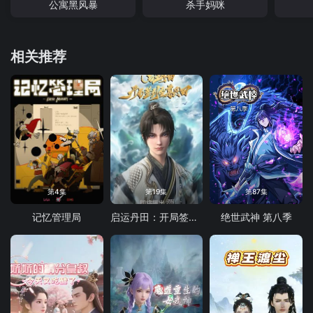
公寓黑风暴
杀手妈咪
相关推荐
第4集
第19集
第87集
记忆管理局
启运丹田：开局签到至尊丹田
绝世武神 第八季