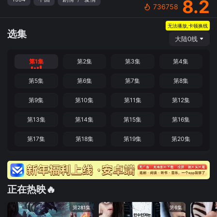
8.2
736758
无法播放,卡顿换线
选集
大陆0线
第1集
第2集
第3集
第4集
第5集
第6集
第7集
第8集
第9集
第10集
第11集
第12集
第13集
第14集
第15集
第16集
第17集
第18集
第19集
第20集
正在热映🔥
第281集
第6集