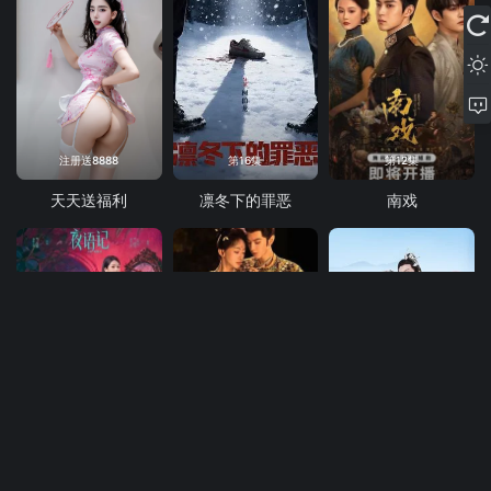
注册送8888
第16集
第12集
天天送福利
凛冬下的罪恶
南戏
第14集
第19集
第24集
夜语记
御廷谣
忘川花未央