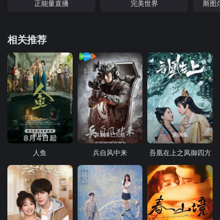
正能量直播
完美世界
斯图
相关推荐
第10集
第36集已完结
第06集
人鱼
兵自风中来
吾凰在上之凤御四方