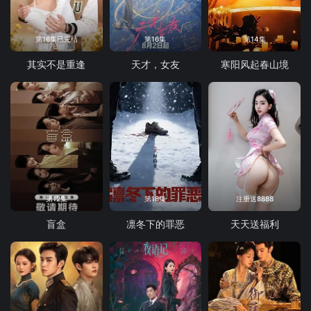
第16集已完结
第16集
第14集
其实不是重逢
天才，女友
寒阳风起春山境
第12集
第18集
注册送8888
盲盒
凛冬下的罪恶
天天送福利