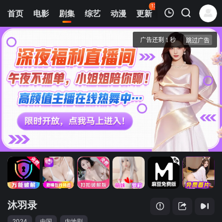
132
首页
电影
剧集
综艺
动漫
更新
热榜
APP
我的观影记录
沐羽录
第1集
清空
沐羽录
2024
中国
内地剧