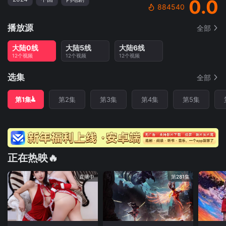
0.0
884540
播放源
全部
大陆0线
大陆5线
大陆6线
12个视频
12个视频
12个视频
选集
全部
第1集
第2集
第3集
第4集
第5集
正在热映🔥
直播中
第281集