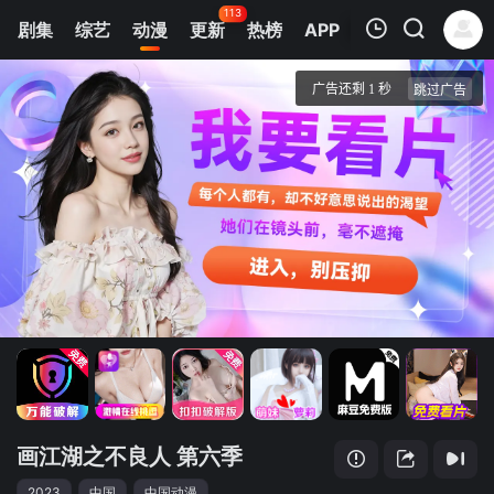
113
剧集
综艺
动漫
更新
热榜
APP
我的观影记录
画江湖之不良人 第六季
1
清空
画江湖之不良人 第六季
2023
中国
中国动漫