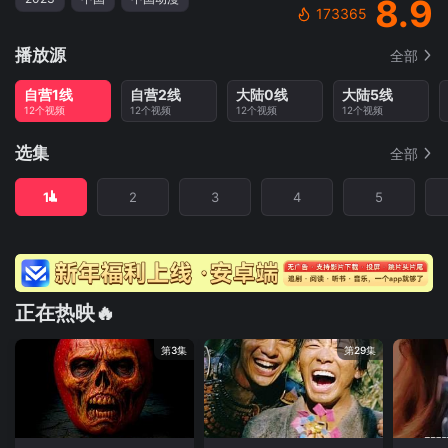
8.9
173365
播放源
全部
自营1线
自营2线
大陆0线
大陆5线
12个视频
12个视频
12个视频
12个视频
选集
全部
1
2
3
4
5
正在热映🔥
第3集
第29集