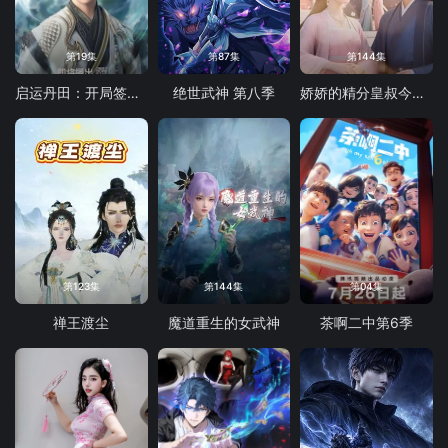
第19集
第87集
第144集
启运丹田：开局签到至尊丹田
绝世武神 第八季
娇娇的精分皇叔今天又吃醋了
第123集
第144集
第04集
禅王渡尘
魔道重生的女武神
茶啊二中第6季