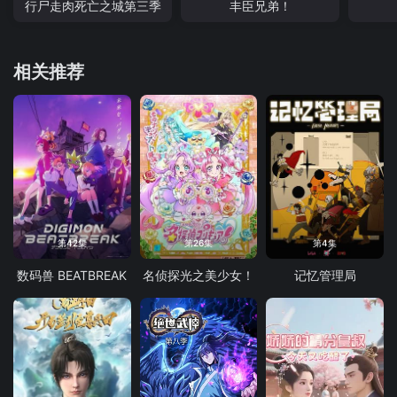
行尸走肉死亡之城第三季
丰臣兄弟！
相关推荐
第42集
第26集
第4集
数码兽 BEATBREAK
名侦探光之美少女！
记忆管理局