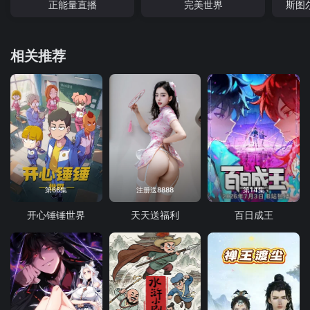
正能量直播
完美世界
斯图
相关推荐
第66集
注册送8888
第14集
开心锤锤世界
天天送福利
百日成王