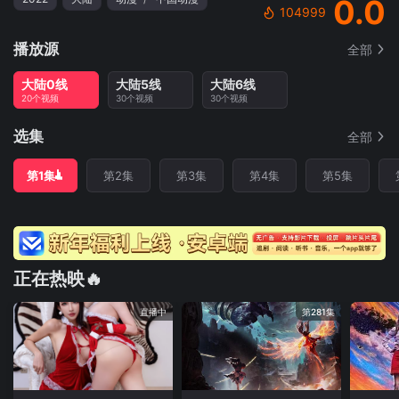
0.0
104999
播放源
全部
大陆0线
大陆5线
大陆6线
20个视频
30个视频
30个视频
选集
全部
第1集
第2集
第3集
第4集
第5集
正在热映🔥
直播中
第281集