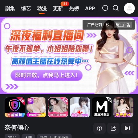
133
剧集
综艺
动漫
更新
热榜
APP
我的观影记录
奈何倾心
第1集
清空
奈何倾心
2022
大陆
动漫
/
中国动漫