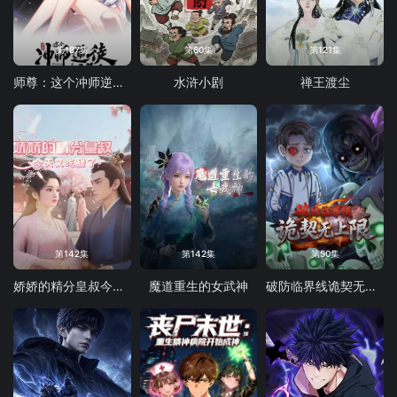
第187集
第60集
第121集
师尊：这个冲师逆徒才不是圣子 动态漫画
水浒小剧
禅王渡尘
第142集
第142集
第50集
娇娇的精分皇叔今天又吃醋了
魔道重生的女武神
破防临界线诡契无上限