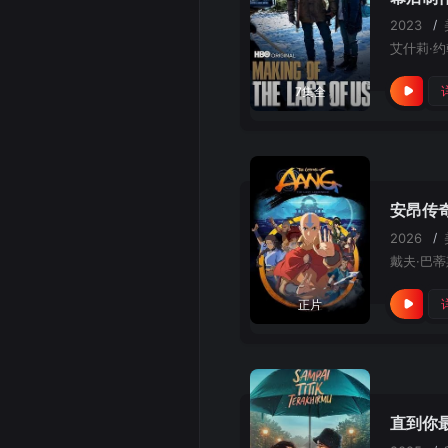
2023
/
7集全
安昂传
2026
/
正片
直到你