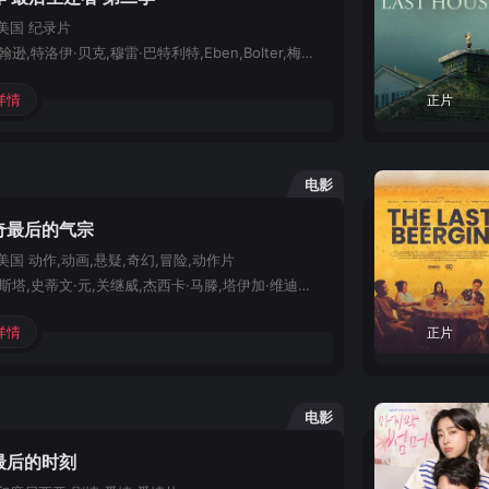
美国
纪录片
艾什莉·约翰逊,特洛伊·贝克,穆雷·巴特利特,Eben,Bolter,梅尔·丹德里奇,尼尔·德拉柯曼,巴里·高尔,
详情
正片
电影
奇最后的气宗
美国
动作,动画,悬疑,奇幻,冒险,动作片
戴夫·巴蒂斯塔,史蒂文·元,关继威,杰西卡·马滕,塔伊加·维迪提,迪·布莱德利·贝克,杰拉尔丁·维斯瓦纳坦,罗曼·萨拉戈萨,芙蕾达·平托,南允道,佩塔·萨金特,Dionne,Quan
详情
正片
电影
最后的时刻