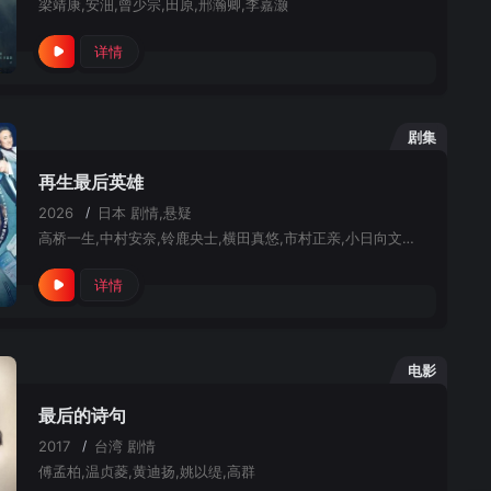
梁靖康,安沺,曾少宗,田原,邢瀚卿,李嘉灏
详情
剧集
再生最后英雄
2026
/
日本
剧情,悬疑
高桥一生,中村安奈,铃鹿央士,横田真悠,市村正亲,小日向文世,柳泽慎吾,岸本加世子
详情
电影
最后的诗句
2017
/
台湾
剧情
傅孟柏,温贞菱,黄迪扬,姚以缇,高群