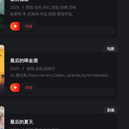
2026
/
英国
动作,科幻,悬疑,惊悚,恐怖
格蕾塔·李,瓦格纳·马拉,西德·爱德华兹,
详情
电影
最后的啤金酒
2025
/
剧情,喜剧,剧情片
JC·桑托斯,Pepe,Herrera,Zaijian,Jaranilla,Xyriel,Manabat,切丽·派·皮卡切
详情
剧集
最后的夏天