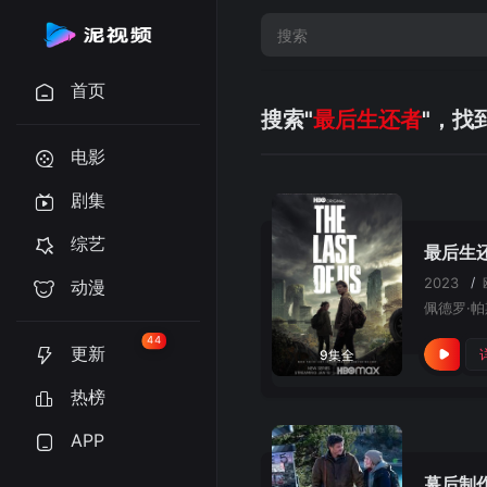
首页
搜索"
最后生还者
"，找
电影
剧集
综艺
最后生
2023
/
动漫
44
更新
9集全
热榜
APP
幕后制作