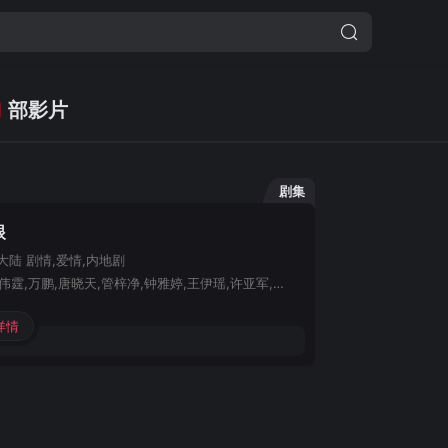
1
部影片
剧集
眼
大陆
剧情,爱情,内地剧
赵露思,陈伟霆,万鹏,唐晓天,管梓净,钟雅婷,王伊瑶,许亚军,温峥嵘,范世錡,冯晖,刘敏
详情