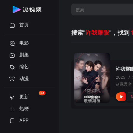
首页
搜索"
许我耀眼
"，找到
电影
剧集
综艺
许我耀
2025
/
动漫
53
更新
32集全
热榜
APP