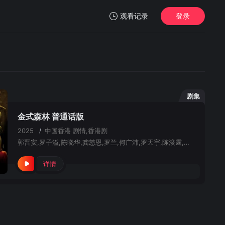
观看记录
登录
我的观影记录
剧集
金式森林 普通话版
暂无观看影片的记录
2025
/
中国香港
剧情,香港剧
郭晋安,罗子溢,陈晓华,龚慈恩,罗兰,何广沛,罗天宇,陈浚霆,何依婷,郭柏妍,江嘉敏,陈星妤,庄子璇,李成昌,徐荣,韩马利,炜烈,关伟伦,吴香伦,唐嘉麟,程可为,陈庭欣,蔡菀庭,张诗欣,邵展鹏,林敬刚,吴绮珊,梁荺苓,林夕童,刘嘉琪,洪曼芹,曾文心,卢映彤,张本立,邵卓尧,曾健明
详情