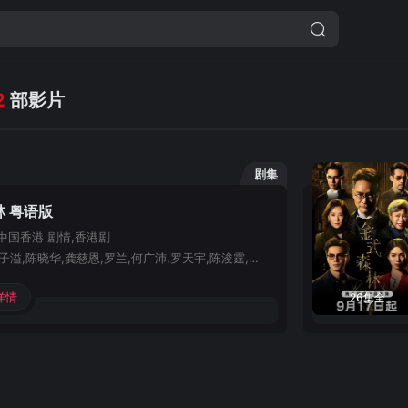
2
部影片
剧集
 粤语版
中国香港
剧情,香港剧
郭晋安,罗子溢,陈晓华,龚慈恩,罗兰,何广沛,罗天宇,陈浚霆,何依婷,郭柏妍,江嘉敏,陈星妤,庄子璇,李成昌,徐荣,韩马利,炜烈,关伟伦,吴香伦,唐嘉麟,程可为,陈庭欣,蔡菀庭,张诗欣,邵展鹏,林敬刚,吴绮珊,梁荺苓,林夕童,刘嘉琪,洪曼芹,曾文心,卢映彤,张本立,邵卓尧,曾健明
详情
26集全