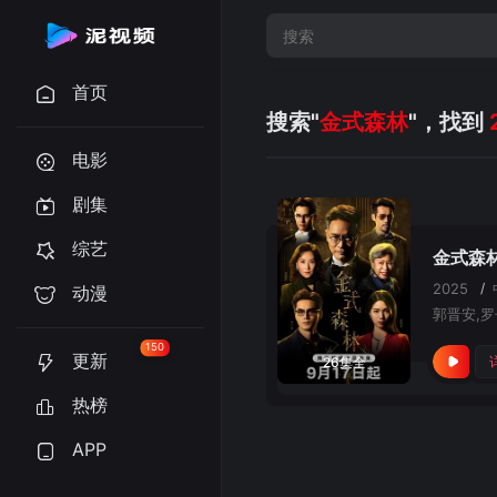
首页
搜索"
金式森林
"，找到
电影
剧集
综艺
金式森林
2025
/
动漫
150
更新
26集全
热榜
APP