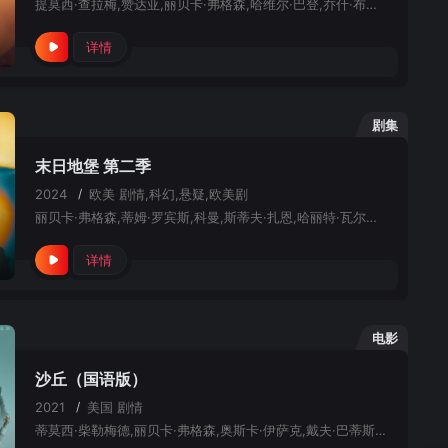
提莫西·查拉梅,赞达亚,丽贝卡·弗格森,哈维尔·巴登,乔什·布洛林,奥斯汀·巴特勒,弗洛伦丝·皮尤,戴夫·巴蒂斯塔,克里斯托弗·沃肯,蕾雅·赛杜,斯特兰·斯卡斯加德,夏洛特·兰普林,安雅·泰勒-乔伊,索海拉·雅各布,巴布斯·奥卢桑莫昆,袁之正,艾莉森·霍尔斯特德,朱西·梅里,凯特·泰森,塔拉·布雷思纳克,Akiko,Hitomi
详情
剧集
末日地堡 第二季
2024
/
欧美
剧情,科幻,悬疑,欧美剧
丽贝卡·弗格森,蒂姆·罗宾斯,科曼,斯蒂夫·扎恩,哈丽特·瓦尔特,才那扎·乌奇,阿维·纳什,亚历山大·莱利,肖恩·麦克雷,雷米·米尔纳,克莱尔·珀金斯,比利·波斯特莱斯韦特,里克·戈麦斯,凯特琳·佐兹,坦娅·穆迪,伊恩·格雷
详情
电影
沙丘（国语版）
2021
/
美国
剧情
蒂莫西·柴勒梅德,丽贝卡·弗格森,奥斯卡·伊萨克,戴夫·巴蒂斯塔,赞达亚,杰森·莫玛,乔什·布洛林,哈维尔·巴登,斯特兰·斯卡斯加德,夏洛特·兰普林,大卫·达斯马齐连,莎伦·邓肯-布鲁斯特,斯蒂芬·亨德森,迈克尔·纳尔多内,张震,巴布斯·奥卢桑莫昆,奥利弗·瑞安,查理·罗尔斯,格洛里亚·奥比安约,保罗·布林,比约恩·弗赖贝格