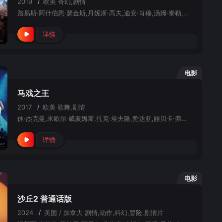
2019
/
欧美
奇幻,剧情
路易斯·阿什伯恩·瑟金斯,丹妮斯·高夫,迪安·肖穆,汤姆·泰勒,雷亚安娜·杜瑞斯,内森·斯图尔特-贾瑞特,诺玛·杜梅温尼,丽贝卡·弗格森,马克·博纳尔,安格斯·里,路易斯·马丁,乔伊·安沙,亚当·利斯,亚历山德拉·罗奇,尼克·穆罕默德,帕特里克·斯图尔特,迈拉·麦克法迪,亚当·布克斯顿,克劳迪·布莱克利,吉娜薇·欧瑞丽,露丝·霍洛克斯,贾格·帕特尔,康纳·沃尔夫
详情
电影
马戏之王
2017
/
欧美
歌舞,剧情
休·杰克曼,米歇尔·威廉姆斯,扎克·埃夫隆,赞达亚,丽贝卡·弗格森,奥丝汀·约翰森,卡梅伦·丝蕾,基拉·塞特尔,萨姆·汉弗莱,叶海亚·阿卜杜勒-迈丁,埃里克·安德森,伊利斯·鲁宾,斯凯勒·杜恩,丹尼尔·埃维里奇,拉杜·斯平格尔,小森优作,丹尼尔·松,保罗·斯帕克斯,威尔·斯文森
详情
电影
沙丘2 普通话版
2024
/
美国 / 加拿大
剧情,动作,科幻,冒险,剧情片