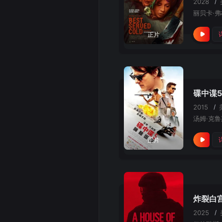
2028
/
丽贝卡·
正片
碟中谍
2015
/
正片
炸裂白
2025
/