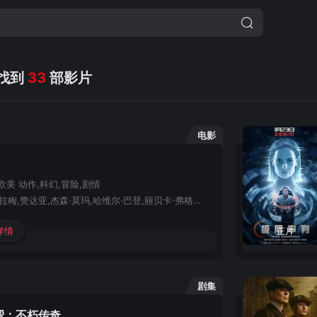
，找到
33
部影片
电影
欧美
动作,科幻,冒险,剧情
提莫西·查拉梅,赞达亚,杰森·莫玛,哈维尔·巴登,丽贝卡·弗格森,弗洛伦丝·皮尤
详情
正片
剧集
帮：不朽传奇