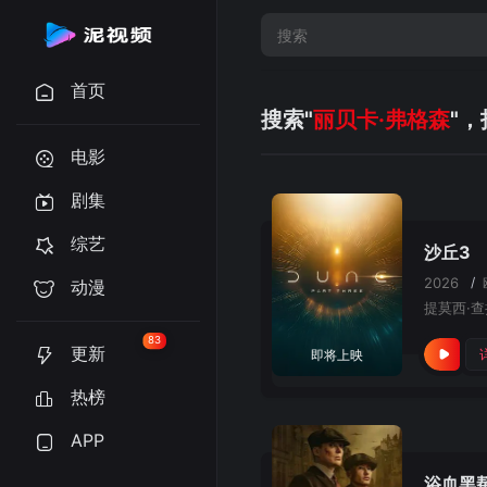
首页
搜索"
丽贝卡·弗格森
"
电影
剧集
综艺
沙丘3
2026
/
动漫
83
更新
即将上映
热榜
APP
浴血黑