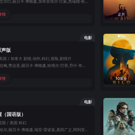
伊德瑞斯·艾尔巴,丽贝卡·弗格森,加布里埃尔·巴索,杰瑞德·哈里斯,崔西·莱茨,安东尼·拉莫斯,摩西·英格拉姆,乔纳·豪尔-金,格蕾塔·李,杰森·克拉克,薇拉·菲茨杰拉德,芮妮·戈兹贝里,凯尔·艾伦,布莱恩·泰,阿米娜·涅韦斯,凯瑟琳·梅塞尔,格本加·阿金纳格贝,Yadira,Guevara-Prip,昆西·杜恩-巴克,蔡斯·凯利
详情
正片
电影
原声版
美国 / 加拿大
剧情,动作,科幻,冒险,剧情片
提莫西·查拉梅,赞达亚,丽贝卡·弗格森,哈维尔·巴登,乔什·布洛林,奥斯汀·巴特勒,弗洛伦丝·皮尤,戴夫·巴蒂斯塔,克里斯托弗·沃肯,蕾雅·赛杜,斯特兰·斯卡斯加德,夏洛特·兰普林,安雅·泰勒-乔伊,索海拉·雅各布,巴布斯·奥卢桑莫昆,袁之正,艾莉森·霍尔斯特德,朱西·梅里,凯特·泰森,塔拉·布雷思纳克,Akiko,Hitomi
详情
10集全
电影
醒（国语版）
英国 / 美国
科幻
杰克·吉伦哈尔,丽贝卡·弗格森,瑞安·雷诺兹,真田广之,阿利安·巴克瑞,奥尔加·戴维克娜雅,大卫·梅尔,伊莉莎白·巴尔加斯,卡米尔·沃伦-泰勒,森尚子,亚历山大·阮,希·伍辛