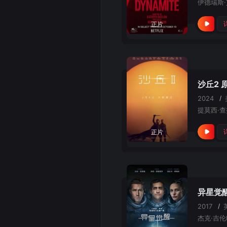
正片
沙丘2 
2024
/
正片
异星觉
2017
/