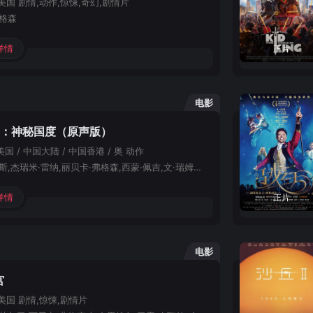
美国
剧情,动作,惊悚,奇幻,剧情片
弗格森
详情
正片
电影
5：神秘国度（原声版）
美国 / 中国大陆 / 中国香港 / 奥
动作
汤姆·克鲁斯,杰瑞米·雷纳,丽贝卡·弗格森,西蒙·佩吉,文·瑞姆斯,西恩·哈里斯,西蒙·迈克伯尼,汤姆·霍兰德,延斯·赫尔腾,亚历克·鲍德温,张静初,马特罗·鲁菲诺,费尔南多·阿巴迪,亚历克·乌特戈夫,赫敏·科菲尔德,奈吉尔·巴伯,William,Roberts,巴纳巴斯·雷蒂,罗伯特‧马瑟,沃尔夫冈·施特格曼,阿美莉嘉·奥利沃,斯特拉·斯托克尔,劳伦斯·鲁波,沃尔夫冈·塞尔尼,鲁珀特·威克姆,彼得·斯塔克,雷切尔·汉德肖,肖恩·克罗宁,亚森·阿图,明格斯·约翰斯顿,奥赛·伊克希尔,奈杰尔·艾伦,Femi
详情
正片
电影
宫
美国
剧情,惊悚,剧情片