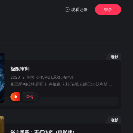
观看记录
登录
我的观影记录
电影
极限审判
暂无观看影片的记录
2026
/
美国
动作,科幻,悬疑,动作片
克里斯·帕拉特,丽贝卡·弗格森,卡莉·瑞斯,安娜贝尔·沃利斯,克里斯·沙利文,凯莱·罗杰斯,杰夫·皮埃尔,拉菲·格拉沃恩,肯尼斯·崔,杰米·麦克布莱德,罗斯·格斯拉,马克·达内里,海顿·道尔顿,迈克尔·C·马洪,诺亚·费恩利,库里·普拉特,杰·杰克逊,马哈茂德·马哈茂德,安雅·阿克斯丁,理查德·赛特伦
详情
电影
浴血黑帮：不朽传奇（电影版）