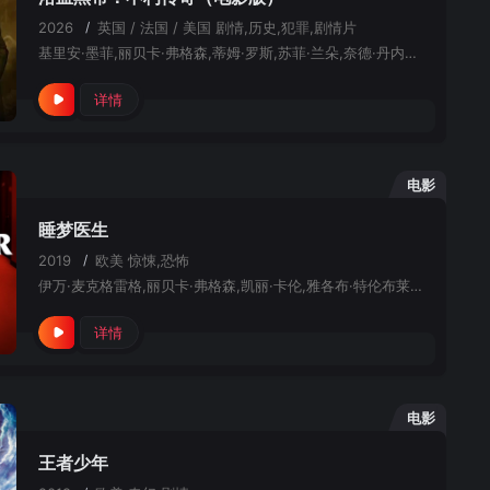
2026
/
英国 / 法国 / 美国
剧情,历史,犯罪,剧情片
基里安·墨菲,丽贝卡·弗格森,蒂姆·罗斯,苏菲·兰朵,奈德·丹内利,派克·李,伊恩·佩克,杰伊·利库戈,巴里·基奥恩,斯蒂芬·格拉汉姆,萨米·乔纳斯·希尼,鲁比·阿什伯恩·瑟金斯,山姆·贝克-琼斯,卡斯珀·希尔顿-希勒,马丁·安格鲍尔,马克·威尔金森,托马斯·阿诺德,安迪·M·米利根,罗利·威尔逊,马克斯·凯文汉姆
详情
电影
睡梦医生
2019
/
欧美
惊悚,恐怖
伊万·麦克格雷格,丽贝卡·弗格森,凯丽·卡伦,雅各布·特伦布莱,卡雷尔·斯特鲁基
详情
电影
王者少年