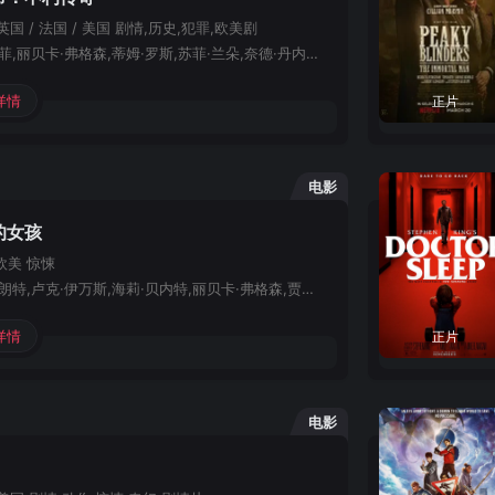
英国 / 法国 / 美国
剧情,历史,犯罪,欧美剧
基里安·墨菲,丽贝卡·弗格森,蒂姆·罗斯,苏菲·兰朵,奈德·丹内利,派克·李,伊恩·佩克,杰伊·利库戈,巴里·基奥恩,斯蒂芬·格拉汉姆,萨米·乔纳斯·希尼,鲁比·阿什伯恩·瑟金斯,山姆·贝克-琼斯,卡斯珀·希尔顿-希勒,马丁·安格鲍尔,马克·威尔金森,托马斯·阿诺德,安迪·M·米利根,罗利·威尔逊,马克斯·凯文汉姆
详情
正片
电影
的女孩
欧美
惊悚
艾米莉·布朗特,卢克·伊万斯,海莉·贝内特,丽贝卡·弗格森,贾斯汀·塞洛克斯,埃德加·拉米雷兹,艾莉森·珍妮,丽莎·库卓,达伦·戈德斯坦,罗斯·吉比,劳拉·普莱潘
详情
正片
电影