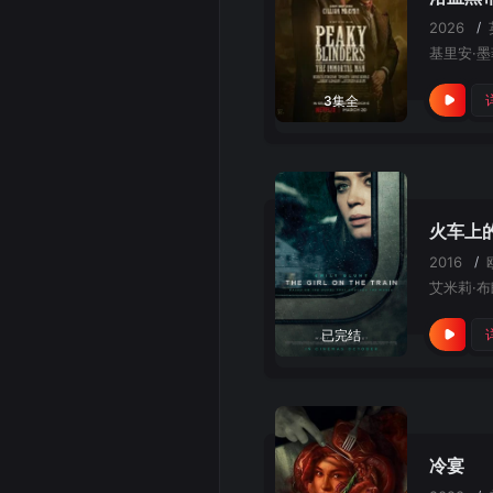
2026
/
3集全
火车上
2016
/
已完结
冷宴