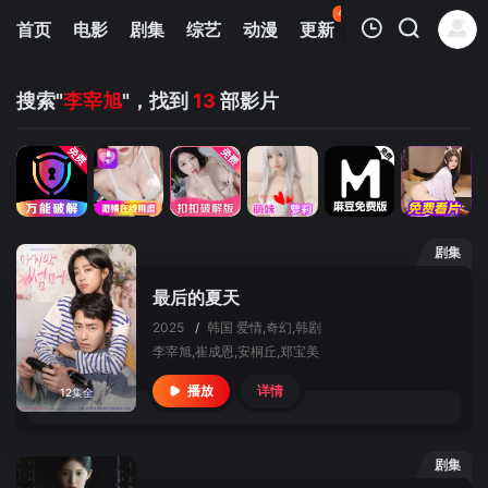
48
首页
电影
剧集
综艺
动漫
更新
热榜
APP
我的观影记录
搜索"
李宰旭
"，找到
13
部影片
剧集
暂无观看影片的记录
最后的夏天
2025
/
韩国
爱情,奇幻,韩剧
李宰旭,崔成恩,安桐丘,郑宝美
详情
播放
12集全
剧集