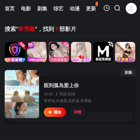
94
首页
电影
剧集
综艺
动漫
更新
热榜
APP
我的观影记录
搜索"
李秀敬
"，找到
1
部影片
剧集
暂无观看影片的记录
医到孤岛爱上你
2026
/
韩国
剧情
李宰旭,辛睿恩,洪民基,李秀敬
详情
播放
12集全