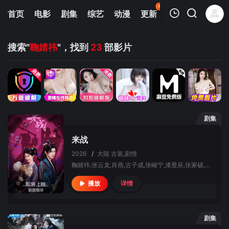
44
首页
电影
剧集
综艺
动漫
更新
热榜
APP
我的观影记录
搜索"
鞠婧祎
"，找到
23
部影片
剧集
暂无观看影片的记录
来战
2026
/
大陆
古装,剧情
鞠婧祎,张云龙,肖燕,古子成,张峻宁,漆昱辰,张家硕,马心瑞,林允,林子烨,钟欣潼,李汶翰
详情
播放
即将上映
剧集