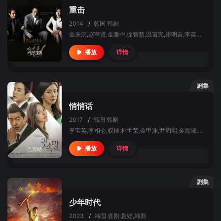
重击
2014
/
韩国
韩剧
金来沅,赵宰贤,金雅中,徐智慧,温宙完,崔明吉,李英恩,金智英,朴赫权,张铉诚,金应洙
详情
播放
已完结
剧集
悄悄话
2017
/
韩国
韩剧
李宝英,李相仑,权律,朴世荣,金甲洙,尹周熙,金海淑,姜信日,李贤镇
详情
播放
已完结
剧集
少年时代
2023
/
韩国
喜剧,悬疑,韩剧