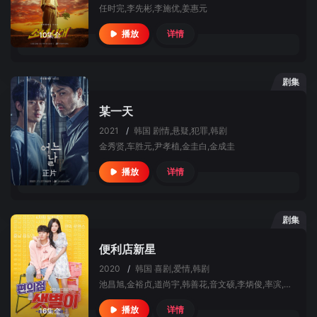
任时完,李先彬,李施优,姜惠元
详情
播放
10集全
剧集
某一天
2021
/
韩国
剧情,悬疑,犯罪,韩剧
金秀贤,车胜元,尹孝植,金圭白,金成圭
详情
播放
正片
剧集
便利店新星
2020
/
韩国
喜剧,爱情,韩剧
池昌旭,金裕贞,道尚宇,韩善花,音文硕,李炳俊,率滨,禹贤,智燦,许在浩,徐艺华,尹秀,李珠荷,尹瑟,金旻奎
详情
播放
16集全