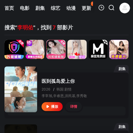
96
首页
电影
剧集
综艺
动漫
更新
热榜
APP
我的观影记录
搜索"
李明佑
"，找到
7
部影片
剧集
暂无观看影片的记录
医到孤岛爱上你
2026
/
韩国
剧情
李宰旭,辛睿恩,洪民基,李秀敬
详情
播放
12集全
剧集