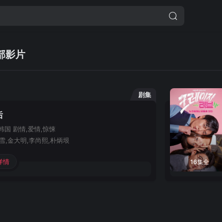
部影片
剧集
后
韩国
剧情,爱情,惊悚
雪,金大明,李尚熙,朴炳垠
详情
16集全