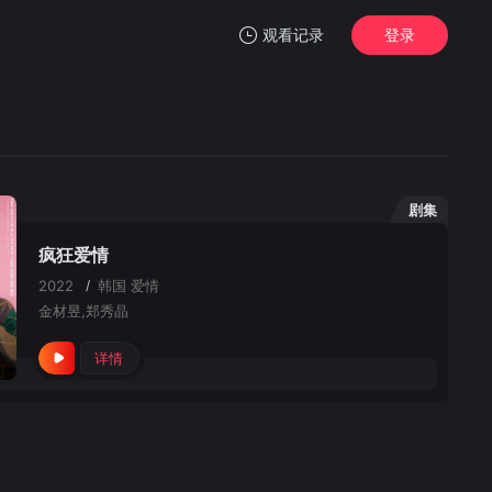
观看记录
登录
我的观影记录
剧集
疯狂爱情
暂无观看影片的记录
2022
/
韩国
爱情
金材昱,郑秀晶
详情