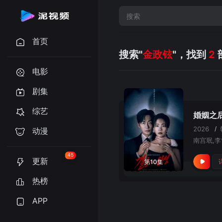
首页
搜索"
金政铉
"，找到
2
电影
剧集
综艺
婚姻之
2026
/
动漫
南宫珉,李
45
更新
第10集
热榜
APP