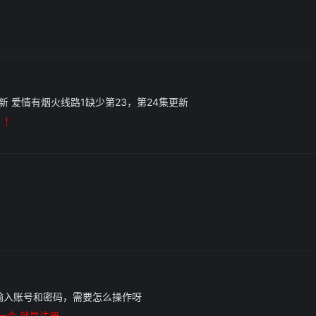
新 爱情有烟火线路1缺少第23，第24集更新
！！
有输入账号和密码，需要怎么操作呀
一个 就是注册